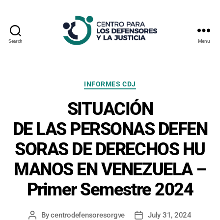
Search
Menu
Centro
Para
los
Defensores
Categories
INFORMES CDJ
y
SITUACIÓN
la
Justicia
DE LAS PERSONAS DEFEN
SORAS DE DERECHOS HU
MANOS EN VENEZUELA –
Primer Semestre 2024
By
centrodefensoresorgve
July 31, 2024
Post
Post