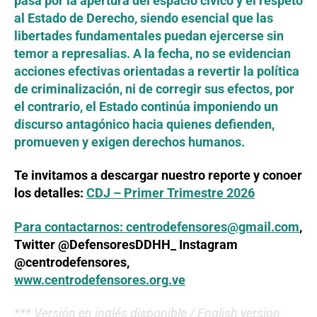
pasa por la apertura del espacio cívico y el respeto
al Estado de Derecho, siendo esencial que las
libertades fundamentales puedan ejercerse sin
temor a represalias. A la fecha, no se evidencian
acciones efectivas orientadas a revertir la política
de criminalización, ni de corregir sus efectos, por
el contrario, el Estado continúa imponiendo un
discurso antagónico hacia quienes defienden,
promueven y exigen derechos humanos.
Te invitamos a descargar nuestro reporte y conoer
los detalles:
CDJ – Primer Trimestre 2026
Para contactarnos:
centrodefensores@gmail.com
,
Twitter @DefensoresDDHH_ Instagram
@centrodefensores,
www.centrodefensores.org.ve
*** Versión en inglés disponible / English version