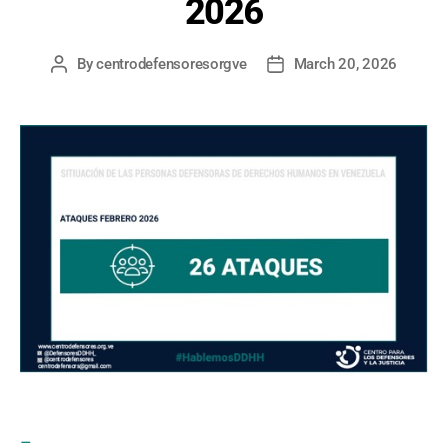
2026
By
centrodefensoresorgve
March 20, 2026
Post
Post
author
date
–