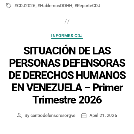
#CDJ2026
,
#HablemosDDHH
,
#ReporteCDJ
Tags
Categories
INFORMES CDJ
SITUACIÓN DE LAS
PERSONAS DEFENSORAS
DE DERECHOS HUMANOS
EN VENEZUELA – Primer
Trimestre 2026
By
centrodefensoresorgve
April 21, 2026
Post
Post
author
date