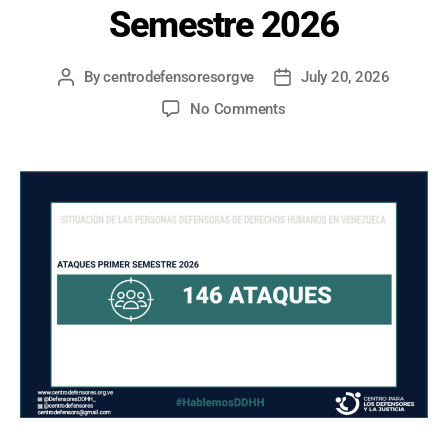
Semestre 2026
By
centrodefensoresorgve
July 20, 2026
Post
Post
author
date
on
No Comments
SITUACIÓN
DE
LAS
PERSONAS
DEFENSORAS
DE
DERECHOS
HUMANOS
EN
VENEZUELA
–
Primer
Semestre
2026