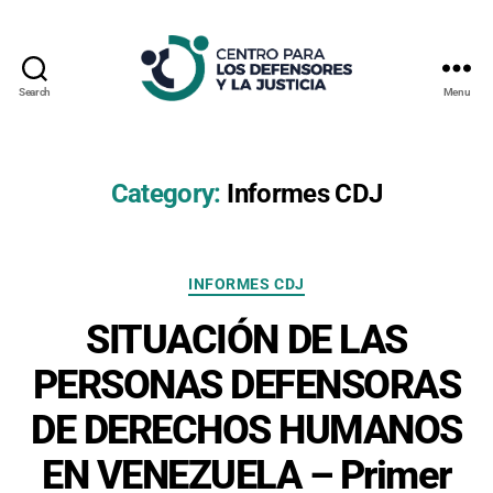
Search
Menu
Centro
Para
los
Defensores
Category:
Informes CDJ
y
la
Justicia
Categories
INFORMES CDJ
SITUACIÓN DE LAS
PERSONAS DEFENSORAS
DE DERECHOS HUMANOS
EN VENEZUELA – Primer