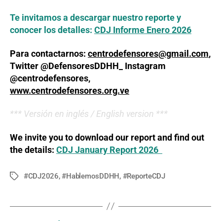
Te invitamos a descargar nuestro reporte y
conocer los detalles​:
CDJ Informe Enero 2026
Para contactarnos:
centrodefensores@gmail.com
,
Twitter @DefensoresDDHH_ Instagram
@centrodefensores,
www.centrodefensores.org.ve
*** Versión en inglés /
English version ***
We invite you to download our report and find out
the details:
CDJ January Report 2026
#CDJ2026
,
#HablemosDDHH
,
#ReporteCDJ
Tags