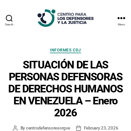
Search
Menu
Centro
Para
los
Defensores
Categories
INFORMES CDJ
y
SITUACIÓN DE LAS
la
Justicia
PERSONAS DEFENSORAS
DE DERECHOS HUMANOS
EN VENEZUELA – Enero
2026
By
centrodefensoresorgve
February 23, 2026
Post
Post