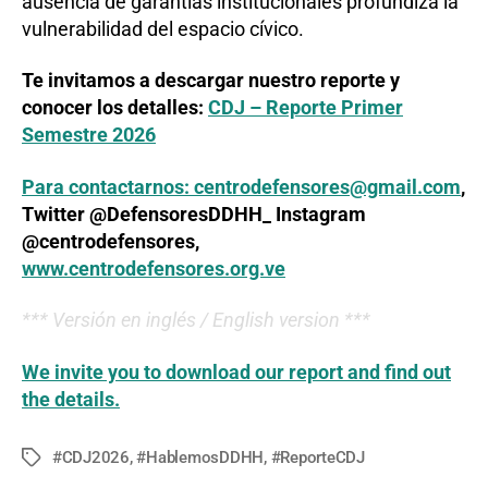
ausencia de garantías institucionales profundiza la
vulnerabilidad del espacio cívico.
Te invitamos a descargar nuestro reporte y
conocer los detalles:
CDJ – Reporte Primer
Semestre 2026
Para contactarnos:
centrodefensores@gmail.com
,
Twitter @DefensoresDDHH_ Instagram
@centrodefensores,
www.centrodefensores.org.ve
*** Versión en inglés / English version ***
We invite you to download our report and find out
the details.
#CDJ2026
,
#HablemosDDHH
,
#ReporteCDJ
Tags