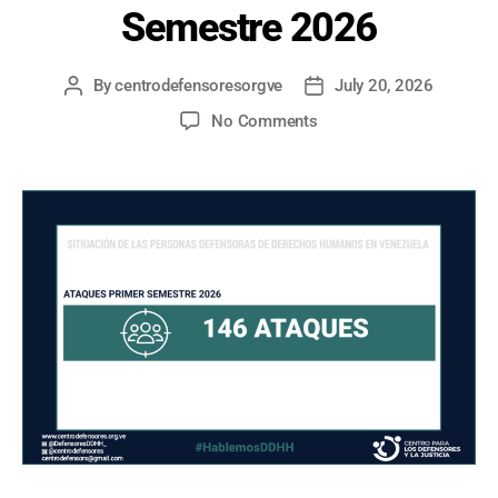
Semestre 2026
By
centrodefensoresorgve
July 20, 2026
Post
Post
author
date
on
No Comments
SITUACIÓN
DE
LAS
PERSONAS
DEFENSORAS
DE
DERECHOS
HUMANOS
EN
VENEZUELA
–
Primer
Semestre
2026