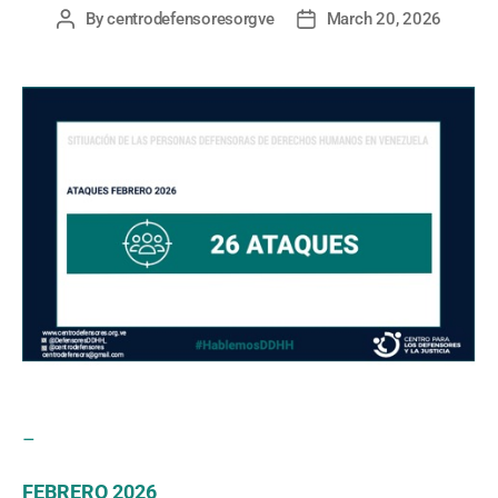
By
centrodefensoresorgve
March 20, 2026
Post
Post
author
date
–
FEBRERO 2026