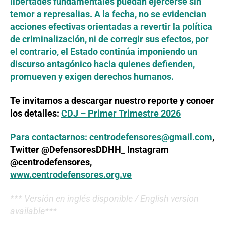
libertades fundamentales puedan ejercerse sin
temor a represalias. A la fecha, no se evidencian
acciones efectivas orientadas a revertir la política
de criminalización, ni de corregir sus efectos, por
el contrario, el Estado continúa imponiendo un
discurso antagónico hacia quienes defienden,
promueven y exigen derechos humanos.
Te invitamos a descargar nuestro reporte y conoer
los detalles:
CDJ – Primer Trimestre 2026
Para contactarnos:
centrodefensores@gmail.com
,
Twitter @DefensoresDDHH_ Instagram
@centrodefensores,
www.centrodefensores.org.ve
*** Versión en inglés disponible / English version
available***