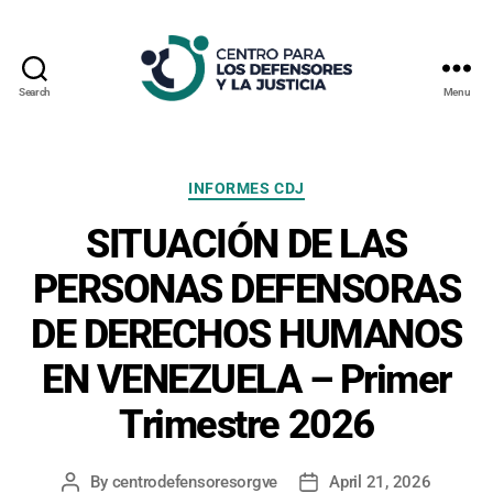
Search
Menu
Centro
Para
los
Defensores
Categories
INFORMES CDJ
y
SITUACIÓN DE LAS
la
Justicia
PERSONAS DEFENSORAS
DE DERECHOS HUMANOS
EN VENEZUELA – Primer
Trimestre 2026
By
centrodefensoresorgve
April 21, 2026
Post
Post